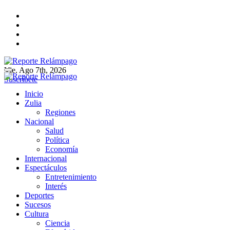
Ir
al
contenido
Vie. Ago 7th, 2026
Reporte Relámpago
Claridad y rigor en cada noticia
Suscríbete
Reporte Relámpago
Claridad y rigor en cada noticia
Inicio
Zulia
Regiones
Nacional
Salud
Política
Economía
Internacional
Espectáculos
Entretenimiento
Interés
Deportes
Sucesos
Cultura
Ciencia