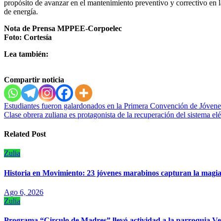
propósito de avanzar en el mantenimiento preventivo y correctivo en la
de energía.
Nota de Prensa MPPEE-Corpoelec
Foto: Cortesía
Lea también:
Compartir noticia
Navegación
Estudiantes fueron galardonados en la Primera Convención de Jóvene
Clase obrera zuliana es protagonista de la recuperación del sistema elé
de
entradas
Related Post
Zulia
Historia en Movimiento: 23 jóvenes marabinos capturan la magia
Ago 6, 2026
Zulia
Programa “Circulo de Madres” llevó actividad a la parroquia V