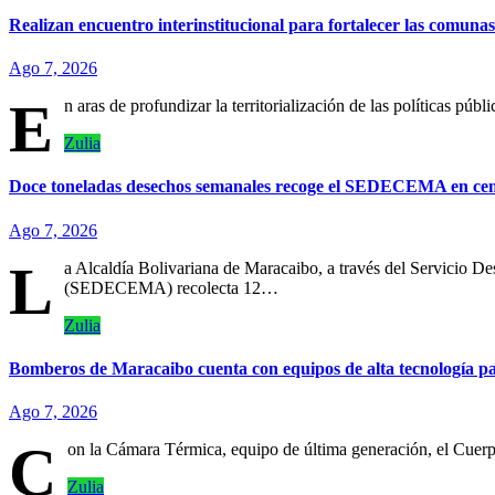
Realizan encuentro interinstitucional para fortalecer las comun
Ago 7, 2026
E
n aras de profundizar la territorialización de las políticas pú
Zulia
Doce toneladas desechos semanales recoge el SEDECEMA en cem
Ago 7, 2026
L
a Alcaldía Bolivariana de Maracaibo, a través del Servicio 
(SEDECEMA) recolecta 12…
Zulia
Bomberos de Maracaibo cuenta con equipos de alta tecnología par
Ago 7, 2026
C
on la Cámara Térmica, equipo de última generación, el Cuer
Zulia