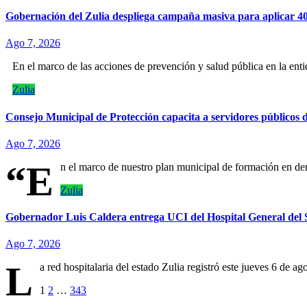
Gobernación del Zulia despliega campaña masiva para aplicar 40
Ago 7, 2026
En el marco de las acciones de prevención y salud pública en la ent
Zulia
Consejo Municipal de Protección capacita a servidores públicos 
Ago 7, 2026
“E
n el marco de nuestro plan municipal de formación en d
Zulia
Gobernador Luis Caldera entrega UCI del Hospital General del Su
Ago 7, 2026
L
a red hospitalaria del estado Zulia registró este jueves 6 de a
Paginación
1
2
…
343