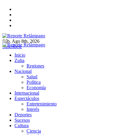
Ir
al
contenido
Sáb. Ago 8th, 2026
Reporte Relámpago
Claridad y rigor en cada noticia
Suscríbete
Reporte Relámpago
Claridad y rigor en cada noticia
Inicio
Zulia
Regiones
Nacional
Salud
Política
Economía
Internacional
Espectáculos
Entretenimiento
Interés
Deportes
Sucesos
Cultura
Ciencia