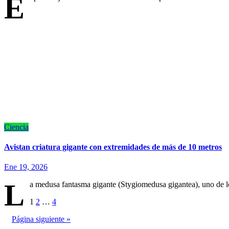
E
Ciencia
Avistan criatura gigante con extremidades de más de 10 metros
Ene 19, 2026
L
a medusa fantasma gigante (Stygiomedusa gigantea), uno de l
Paginación
1
2
…
4
de
Página siguiente »