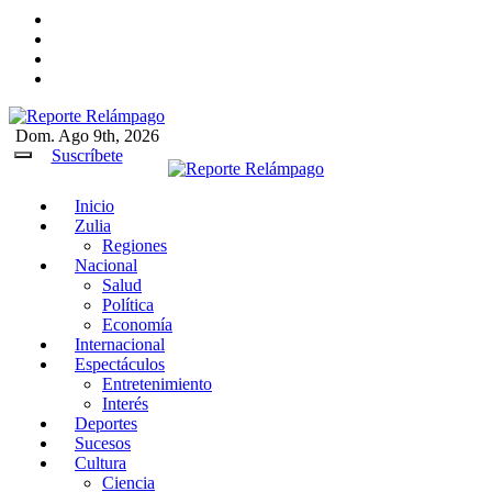
Ir
al
contenido
Dom. Ago 9th, 2026
Reporte Relámpago
Claridad y rigor en cada noticia
Suscríbete
Inicio
Reporte Relámpago
Claridad y rigor en cada noticia
Zulia
Regiones
Nacional
Salud
Política
Economía
Internacional
Espectáculos
Entretenimiento
Interés
Deportes
Sucesos
Cultura
Ciencia