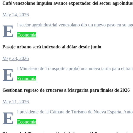
Café venezolano impulsa avance exportador del sector agroindust
May 24, 2026
E
l sector agroindustrial venezolano dio un nuevo paso en su a
Economía
Pasaje urbano será indexado al dólar desde junio
May 23, 2026
E
l Ministerio de Transporte aprobó una nueva tarifa para el tr
Economía
Gestionan regreso de cruceros a Margarita para finales de 2026
May 21, 2026
E
l presidente de la Cámara de Turismo de Nueva Esparta, An
Economía