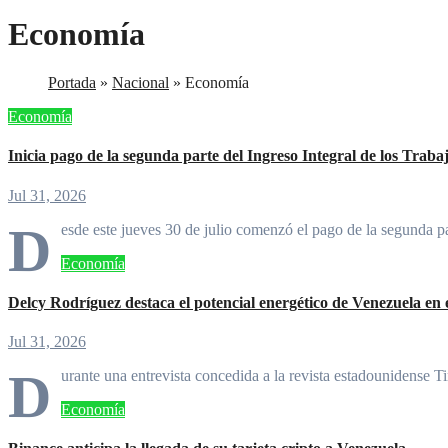
Economía
Portada
»
Nacional
»
Economía
Economía
Inicia pago de la segunda parte del Ingreso Integral de los Traba
Jul 31, 2026
D
esde este jueves 30 de julio comenzó el pago de la segunda pa
Economía
Delcy Rodríguez destaca el potencial energético de Venezuela en 
Jul 31, 2026
D
urante una entrevista concedida a la revista estadounidense 
Economía