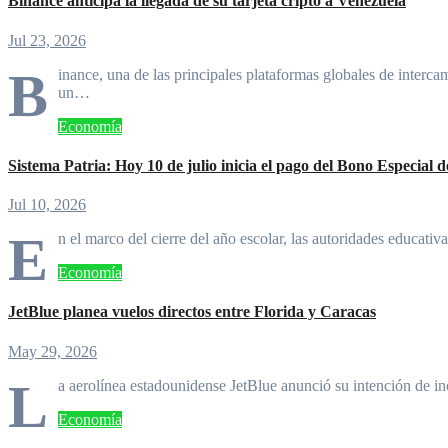
Binance anticipa la llegada de su tarjeta cripto a Venezuela
Jul 23, 2026
B
inance, una de las principales plataformas globales de interca
un…
Economía
Sistema Patria: Hoy 10 de julio inicia el pago del Bono Especial 
Jul 10, 2026
E
n el marco del cierre del año escolar, las autoridades educati
Economía
JetBlue planea vuelos directos entre Florida y Caracas
May 29, 2026
L
a aerolínea estadounidense JetBlue anunció su intención de in
Economía