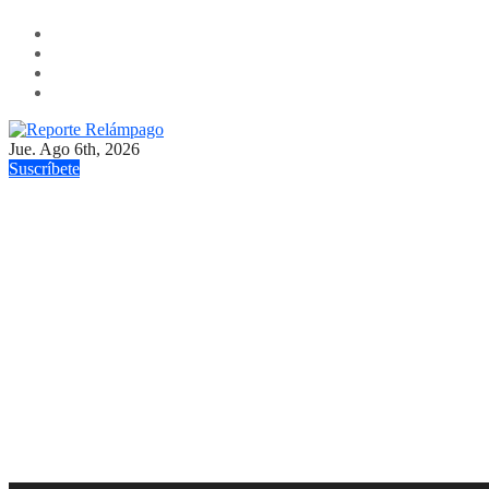
Ir
al
contenido
Jue. Ago 6th, 2026
Reporte Relámpago
Claridad y rigor en cada noticia
Suscríbete