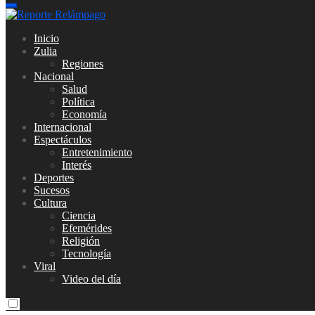
Reporte Relámpago
Claridad y rigor en cada noticia
Inicio
Zulia
Regiones
Nacional
Salud
Política
Economía
Internacional
Espectáculos
Entretenimiento
Interés
Deportes
Sucesos
Cultura
Ciencia
Efemérides
Religión
Tecnología
Viral
Video del día