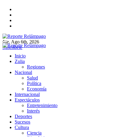
Ir
al
contenido
Jue. Ago 6th, 2026
Reporte Relámpago
Claridad y rigor en cada noticia
Suscríbete
Reporte Relámpago
Claridad y rigor en cada noticia
Inicio
Zulia
Regiones
Nacional
Salud
Política
Economía
Internacional
Espectáculos
Entretenimiento
Interés
Deportes
Sucesos
Cultura
Ciencia