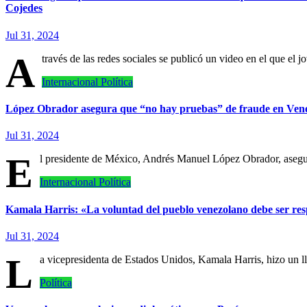
Cojedes
Jul 31, 2024
A
través de las redes sociales se publicó un video en el que el
Internacional
Política
López Obrador asegura que “no hay pruebas” de fraude en Vene
Jul 31, 2024
E
l presidente de México, Andrés Manuel López Obrador, asegu
Internacional
Política
Kamala Harris: «La voluntad del pueblo venezolano debe ser re
Jul 31, 2024
L
a vicepresidenta de Estados Unidos, Kamala Harris, hizo un
Política