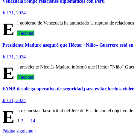
Venezuela rompe relaciones diplomáticas con Perú
Jul 31, 2024
E
l gobierno de Venezuela ha anunciado la ruptura de relaciones
Nacional
Presidente Maduro aseguró que Héctor «Niño» Guerrero está en
Jul 31, 2024
E
l presidente Nicolás Maduro informó que Héctor "Niño" Guer
Nacional
FANB despliega operativo de seguridad para evitar hechos violent
Jul 31, 2024
E
n respuesta a la solicitud del Jefe de Estado con el objetivo d
Paginación
1
2
…
14
de
Página siguiente »