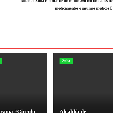
Dotan al Zulia con más de un millón 360 mil unidades de
medicamentos e insumos médicos
Zulia
rama “Circulo
Alcaldía de