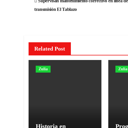
Supervisan mantenimiento correctivo en línea de
de
transmisión El Tablazo
entradas
Related Post
Zulia
Zulia
Historia en
Prog