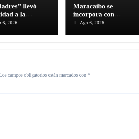
adres” llevó
Maracaibo se
vidad a la
incorpora con
oquia Venancio
Ministerio de Salud
 6, 2026
Ago 6, 2026
ar
al plan masivo de
vacunación contra la
rabia
Los campos obligatorios están marcados con
*