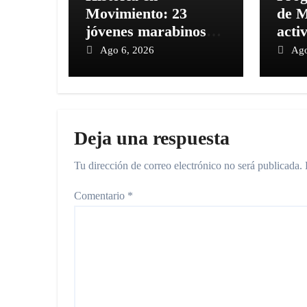
Movimiento: 23
de M
jóvenes marabinos
acti
capturan la magia de
parr
Ago 6, 2026
Ago
la ciudad a bordo del
Pulg
Tranvía
Deja una respuesta
Tu dirección de correo electrónico no será publicada.
Comentario
*