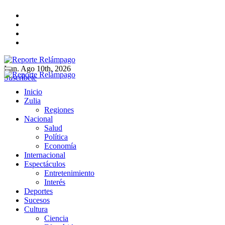
Ir
al
contenido
Lun. Ago 10th, 2026
Reporte Relámpago
Claridad y rigor en cada noticia
Suscríbete
Reporte Relámpago
Claridad y rigor en cada noticia
Inicio
Zulia
Regiones
Nacional
Salud
Política
Economía
Internacional
Espectáculos
Entretenimiento
Interés
Deportes
Sucesos
Cultura
Ciencia