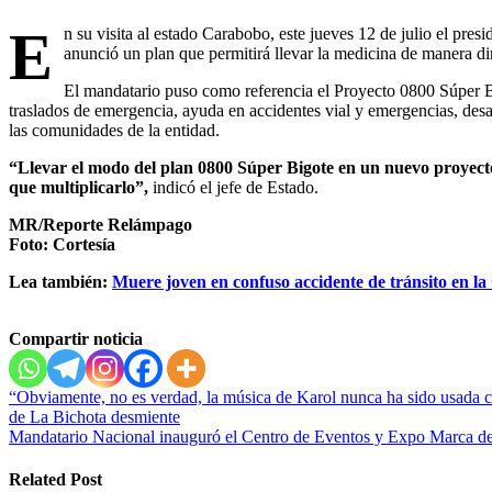
E
n su visita al estado Carabobo, este jueves 12 de julio el pre
anunció un plan que permitirá llevar la medicina de manera dire
El mandatario puso como referencia el Proyecto 0800 Súper Bi
traslados de emergencia, ayuda en accidentes vial y emergencias, des
las comunidades de la entidad.
“Llevar el modo del plan 0800 Súper Bigote en un nuevo proyecto
que multiplicarlo”,
indicó el jefe de Estado.
MR/Reporte Relámpago
Foto: Cortesía
Lea también:
Muere joven en confuso accidente de tránsito en la
Compartir noticia
Navegación
“Obviamente, no es verdad, la música de Karol nunca ha sido usada co
de La Bichota desmiente
de
Mandatario Nacional inauguró el Centro de Eventos y Expo Marca d
entradas
Related Post