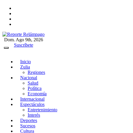
Ir
al
contenido
Dom. Ago 9th, 2026
Reporte Relámpago
Claridad y rigor en cada noticia
Suscríbete
Inicio
Zulia
Regiones
Nacional
Salud
Política
Economía
Internacional
Espectáculos
Entretenimiento
Interés
Deportes
Sucesos
Cultura