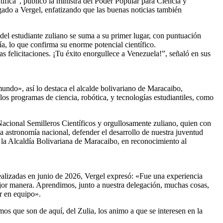
tífica”, publicó la ministra del Poder Popular para Ciencia y
gado a Vergel, enfatizando que las buenas noticias también
del estudiante zuliano se suma a su primer lugar, con puntuación
a, lo que confirma su enorme potencial científico.
 felicitaciones. ¡Tu éxito enorgullece a Venezuela!”, señaló en sus
undo», así lo destaca el alcalde bolivariano de Maracaibo,
los programas de ciencia, robótica, y tecnologías estudiantiles, como
acional Semilleros Científicos y orgullosamente zuliano, quien con
 astronomía nacional, defender el desarrollo de nuestra juventud
có la Alcaldía Bolivariana de Maracaibo, en reconocimiento al
alizadas en junio de 2026, Vergel expresó: «Fue una experiencia
or manera. Aprendimos, junto a nuestra delegación, muchas cosas,
r en equipo».
amos que son de aquí, del Zulia, los animo a que se interesen en la