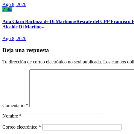
Ago 8, 2026
Zulia
Ana Clara Barboza de Di Martino:»Rescate del CPP Francisco E.
Alcalde Di Martino»
Ago 8, 2026
Deja una respuesta
Tu dirección de correo electrónico no será publicada.
Los campos obli
Comentario
*
Nombre
*
Correo electrónico
*