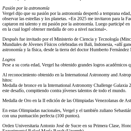
Pasión por la astronomía
Vergel dijo que su pasión por la astronomía despertó a temprana edad
observar las estrellas y los planetas. «En 2025 me invitaron para la 
captaron mi talento y mi pasión por la astronomía. Luego participé e
en la cual logré obtener medalla de oro a nivel nacional».
Después fue invitado por el Ministerio de Ciencia y Tecnología (Minc
Mundiales de Jóvenes Físicos celebradas en Bali, Indonesia, «allí gan
astronomía y la física, desde la tierra del doctor Humberto Fernández
Logros
Pese a su corta edad, Vergel ha obtenido grandes logros académicos q
Al reconocimiento obtenido en la International Astronomy and Astrop
hitos:
Medalla de bronce en la International Astronomy Challenge Galaxia 20
este desafío, compitiendo contra jóvenes talentos de todo el mundo.
Medalla de Oro en la II edición de las Olimpiadas Venezolanas de A
En estas Olimpiadas nacionales, Vergel y el también zuliano Sebastián
con una puntuación perfecta (100 puntos).
Orden Universitaria Antonio José de Sucre en su Primera Clase, Honor
Experimental Rafael María Baralt (Unermb).