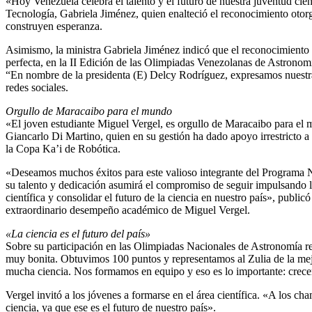
«Hoy Venezuela celebra el talento y el futuro de nuestra juventud cien
Tecnología, Gabriela Jiménez, quien enalteció el reconocimiento otor
construyen esperanza.
Asimismo, la ministra Gabriela Jiménez indicó que el reconocimiento 
perfecta, en la II Edición de las Olimpiadas Venezolanas de Astronomí
“En nombre de la presidenta (E) Delcy Rodríguez, expresamos nuestras
redes sociales.
Orgullo de Maracaibo para el mundo
«El joven estudiante Miguel Vergel, es orgullo de Maracaibo para el m
Giancarlo Di Martino, quien en su gestión ha dado apoyo irrestricto a 
la Copa Ka’i de Robótica.
«Deseamos muchos éxitos para este valioso integrante del Programa N
su talento y dedicación asumirá el compromiso de seguir impulsando la
científica y consolidar el futuro de la ciencia en nuestro país», publi
extraordinario desempeño académico de Miguel Vergel.
«La ciencia es el futuro del país»
Sobre su participación en las Olimpiadas Nacionales de Astronomía re
muy bonita. Obtuvimos 100 puntos y representamos al Zulia de la mej
mucha ciencia. Nos formamos en equipo y eso es lo importante: crece
Vergel invitó a los jóvenes a formarse en el área científica. «A los ch
ciencia, ya que ese es el futuro de nuestro país».