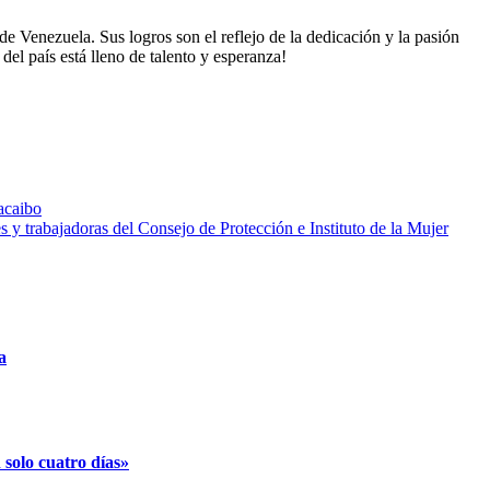
e Venezuela. Sus logros son el reflejo de la dedicación y la pasión
 del país está lleno de talento y esperanza!
acaibo
s y trabajadoras del Consejo de Protección e Instituto de la Mujer
a
solo cuatro días»