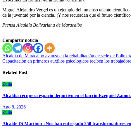
Miguel Alejandro Vergel es un ejemplo del inmenso talento científico d
de la juventud por la ciencia. ¡Y nos recuerdan que el futuro científico
Prensa Alcaldía Bolivariana de Maracaibo
Compartir noticia
Navegación
‎Alcaldía de Maracaibo avanza en la rehabilitación de sede de Polimar
Capacitación en primeros auxilios psicológicos reciben los trabajadore
de
entradas
Related Post
Zulia
‎Alcaldía recupera espacio deportivo en el barrio Ezequiel Zamor
Ago 8, 2026
Zulia
Alcalde Di Martino: «Nos han entregado 250 transformadores en 