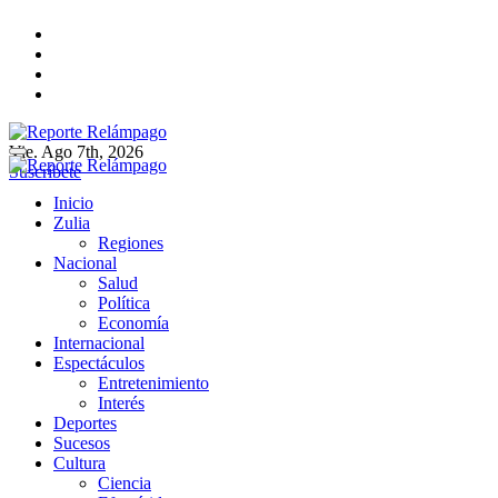
Ir
al
contenido
Vie. Ago 7th, 2026
Reporte Relámpago
Claridad y rigor en cada noticia
Suscríbete
Reporte Relámpago
Claridad y rigor en cada noticia
Inicio
Zulia
Regiones
Nacional
Salud
Política
Economía
Internacional
Espectáculos
Entretenimiento
Interés
Deportes
Sucesos
Cultura
Ciencia