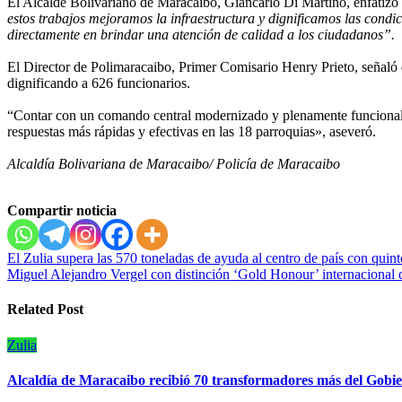
‎El Alcalde Bolivariano de Maracaibo, Giancarlo Di Martino, enfatizó 
estos trabajos mejoramos la infraestructura y dignificamos las condic
directamente en brindar una atención de calidad a los ciudadanos”. ‎ ‎
‎El Director de Polimaracaibo, Primer Comisario Henry Prieto, señaló 
dignificando a 626 funcionarios.
‎“Contar con un comando central modernizado y plenamente funcional
respuestas más rápidas y efectivas en las 18 parroquias», aseveró.
Alcaldía Bolivariana de Maracaibo/ Policía de Maracaibo
Compartir noticia
Navegación
El Zulia supera las 570 toneladas de ayuda al centro de país con quint
Miguel Alejandro Vergel con distinción ‘Gold Honour’ internacional
de
entradas
Related Post
Zulia
Alcaldía de Maracaibo recibió 70 transformadores más del Gobie