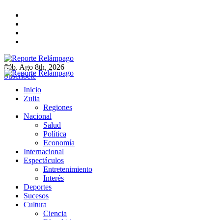
Ir
al
contenido
Sáb. Ago 8th, 2026
Reporte Relámpago
Claridad y rigor en cada noticia
Suscríbete
Reporte Relámpago
Claridad y rigor en cada noticia
Inicio
Zulia
Regiones
Nacional
Salud
Política
Economía
Internacional
Espectáculos
Entretenimiento
Interés
Deportes
Sucesos
Cultura
Ciencia