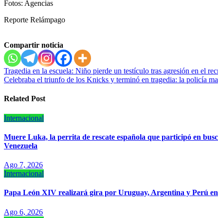
Fotos: Agencias
Reporte Relámpago
Compartir noticia
Navegación
Tragedia en la escuela: Niño pierde un testículo tras agresión en el rec
Celebraba el triunfo de los Knicks y terminó en tragedia: la policía ma
de
entradas
Related Post
Internacional
Muere Luka, la perrita de rescate española que participó en busc
Venezuela
Ago 7, 2026
Internacional
Papa León XIV realizará gira por Uruguay, Argentina y Perú e
Ago 6, 2026