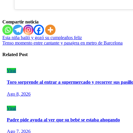
Compartir noticia
Navegación
Esta niña bailó y gozó su cumpleaños feliz
Tenso momento entre cantante y pasajera en metro de Barcelona
de
entradas
Related Post
Viral
Toro sorprende al entrar a supermercado y recorrer sus pasill
Ago 8, 2026
Viral
Padre pide ayuda al ver que su bebé se estaba ahogando
Ago 7, 2026