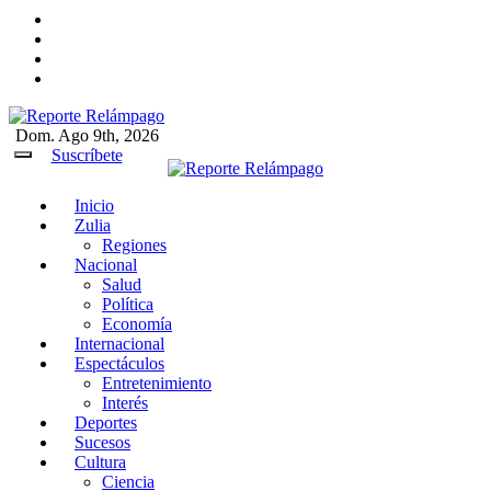
Ir
al
contenido
Dom. Ago 9th, 2026
Reporte Relámpago
Claridad y rigor en cada noticia
Suscríbete
Inicio
Reporte Relámpago
Claridad y rigor en cada
Zulia
noticia
Regiones
Nacional
Salud
Política
Economía
Internacional
Espectáculos
Entretenimiento
Interés
Deportes
Sucesos
Cultura
Ciencia