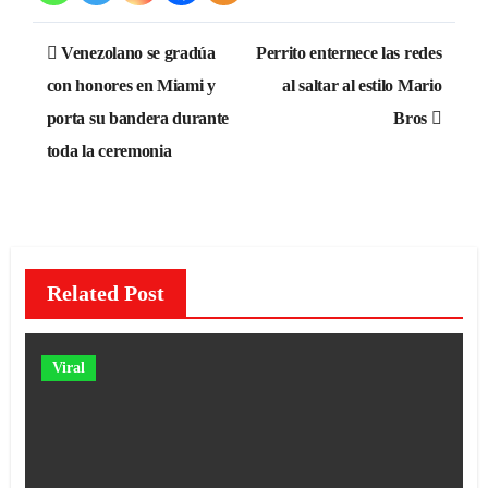
Navegación
Venezolano se gradúa
Perrito enternece las redes
de
con honores en Miami y
al saltar al estilo Mario
porta su bandera durante
Bros
entradas
toda la ceremonia
Related Post
Viral