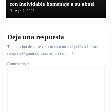
con inolvidable homenaje a su abuela
en su graduación de bachillerato
Ago 7, 2026
Deja una respuesta
Tu dirección de correo electrónico no será publicada.
Los
campos obligatorios están marcados con
*
Comentario
*