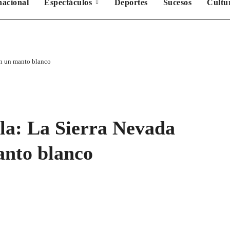
nacional
Espectáculos
Deportes
Sucesos
Cultu
on un manto blanco
ala: La Sierra Nevada
nto blanco