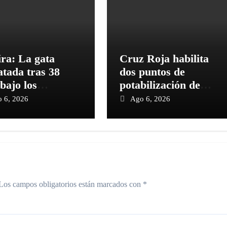
ra: La gata
Cruz Roja habilita
atada tras 38
dos puntos de
 bajo los
potabilización de
mbros muestra
agua operativos las
 6, 2026
Ago 6, 2026
 mejoría
24 horas en La
Guaira
Los campos obligatorios están marcados con
*