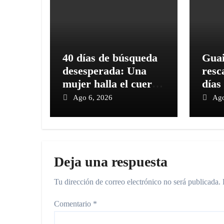
40 días de búsqueda
Guai
desesperada: Una
resc
mujer halla el cuerpo
días
de su madre entre los
esco
Ago 6, 2026
Ago
escombros
gran
Deja una respuesta
Tu dirección de correo electrónico no será publicada.
Comentario
*