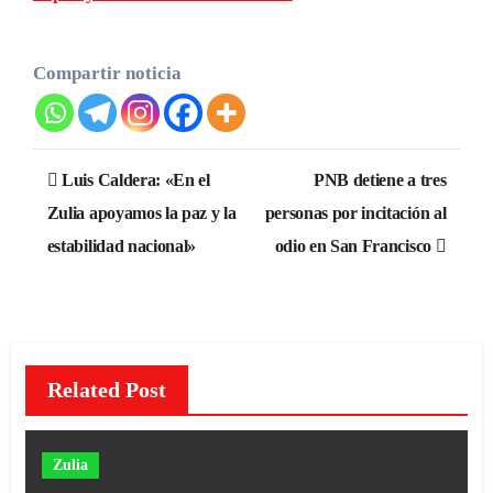
Compartir noticia
Navegación
Luis Caldera: «En el
PNB detiene a tres
de
Zulia apoyamos la paz y la
personas por incitación al
estabilidad nacional»
odio en San Francisco
entradas
Related Post
Zulia