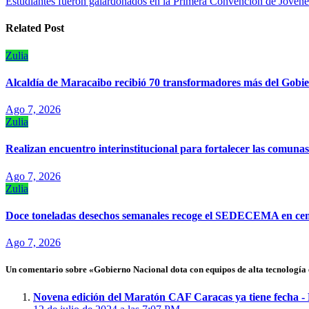
Estudiantes fueron galardonados en la Primera Convención de Jóvene
de
entradas
Related Post
Zulia
Alcaldía de Maracaibo recibió 70 transformadores más del Gobie
Ago 7, 2026
Zulia
Realizan encuentro interinstitucional para fortalecer las comun
Ago 7, 2026
Zulia
Doce toneladas desechos semanales recoge el SEDECEMA en cem
Ago 7, 2026
Un comentario sobre «Gobierno Nacional dota con equipos de alta tecnología 
Novena edición del Maratón CAF Caracas ya tiene fecha 