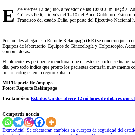
E
ste viernes 12 de julio, alrededor de las 10:00 a. m. llegó al 
Génesis Petit, a través del 1×10 del Buen Gobierno. Esto com
Francisco del estado Zulia, por parte del Ejecutivo Nacional l
Por fuentes allegadas a Reporte Relámpago (RR) se conoció que la d
Equipos de laboratorio, Equipos de Ginecología y Colposcopio. Adem
computadoras.
Finalmente, es pertinente mencionar que en estos espacios se inaugur
día, pero todo indica que pronto los pacientes contarán nuevamente co
ruta oncológica en la región zuliana.
MR/Reporte Relámpago
Fotos: Reporte Relámpago
Lea también:
Estados Unidos ofrece 12 millones de dólares por 
Compartir noticia
Navegación
Extraoficial: Se efectuarán cambios en cuerpos de seguridad del estad