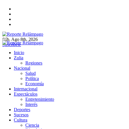
Ir
al
contenido
Sáb. Ago 8th, 2026
Reporte Relámpago
Claridad y rigor en cada noticia
Suscríbete
Reporte Relámpago
Claridad y rigor en cada noticia
Inicio
Zulia
Regiones
Nacional
Salud
Política
Economía
Internacional
Espectáculos
Entretenimiento
Interés
Deportes
Sucesos
Cultura
Ciencia