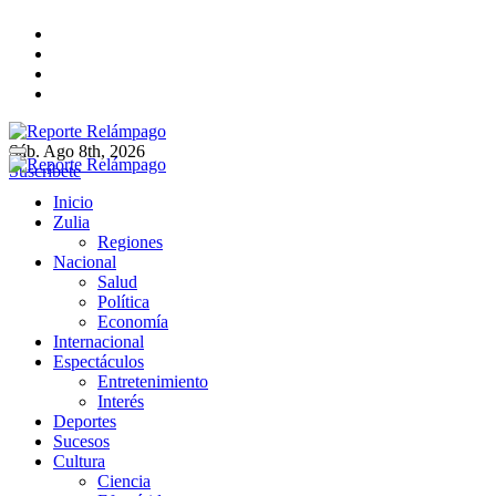
Ir
al
contenido
Sáb. Ago 8th, 2026
Reporte Relámpago
Claridad y rigor en cada noticia
Suscríbete
Reporte Relámpago
Claridad y rigor en cada noticia
Inicio
Zulia
Regiones
Nacional
Salud
Política
Economía
Internacional
Espectáculos
Entretenimiento
Interés
Deportes
Sucesos
Cultura
Ciencia