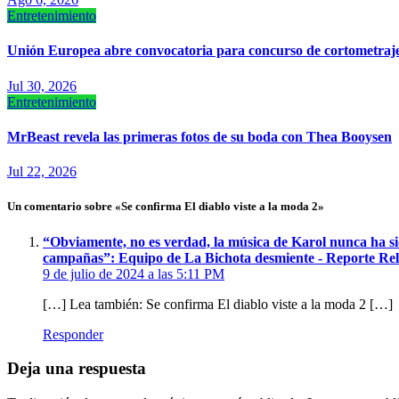
Entretenimiento
Unión Europea abre convocatoria para concurso de cortometrajes
Jul 30, 2026
Entretenimiento
MrBeast revela las primeras fotos de su boda con Thea Booysen
Jul 22, 2026
Un comentario sobre «Se confirma El diablo viste a la moda 2»
“Obviamente, no es verdad, la música de Karol nunca ha sid
campañas”: Equipo de La Bichota desmiente - Reporte R
9 de julio de 2024 a las 5:11 PM
[…] Lea también: Se confirma El diablo viste a la moda 2 […]
Responder
Deja una respuesta