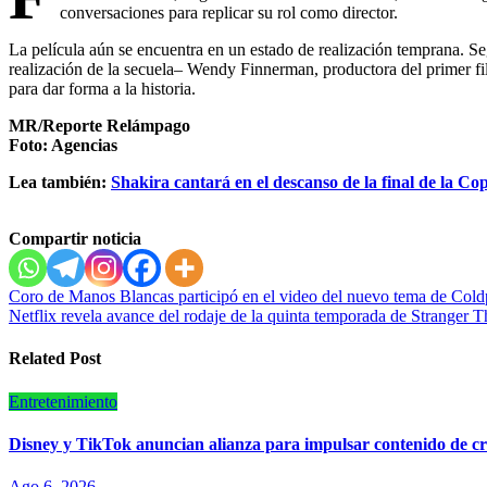
conversaciones para replicar su rol como director.
La película aún se encuentra en un estado de realización temprana. Seg
realización de la secuela– Wendy Finnerman, productora del primer fil
para dar forma a la historia.
MR/Reporte Relámpago
Foto: Agencias
Lea también:
Shakira cantará en el descanso de la final de la 
Compartir noticia
Navegación
Coro de Manos Blancas participó en el video del nuevo tema de Cold
Netflix revela avance del rodaje de la quinta temporada de Stranger T
de
entradas
Related Post
Entretenimiento
Disney y TikTok anuncian alianza para impulsar contenido de c
Ago 6, 2026