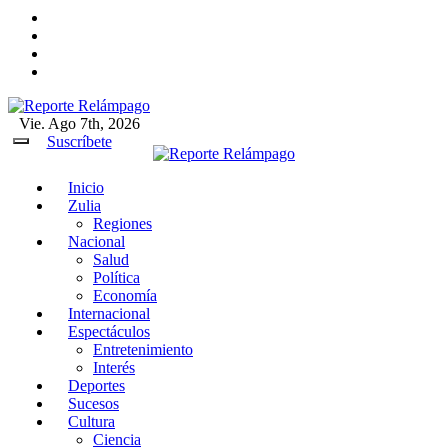
Ir
al
contenido
Vie. Ago 7th, 2026
Reporte Relámpago
Claridad y rigor en cada noticia
Suscríbete
Inicio
Reporte Relámpago
Claridad y rigor en cada
Zulia
noticia
Regiones
Nacional
Salud
Política
Economía
Internacional
Espectáculos
Entretenimiento
Interés
Deportes
Sucesos
Cultura
Ciencia