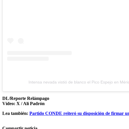
Intensa nevada vistió de blanco el Pico Espejo en Méri
DL/Reporte Relámpago
Vídeo: X / Alí Padrón
Lea también:
Partido CONDE reiteró su disposición de firmar u
Compartir noticia