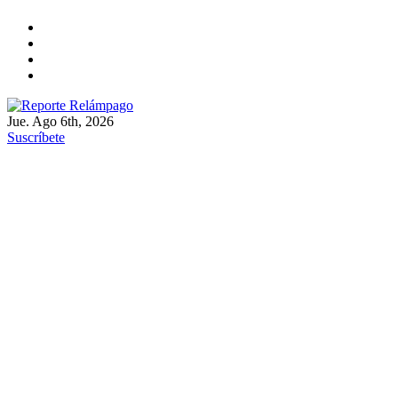
Ir
al
contenido
Jue. Ago 6th, 2026
Reporte Relámpago
Claridad y rigor en cada noticia
Suscríbete