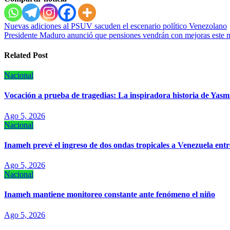
Navegación
Nuevas adiciones al PSUV sacuden el escenario político Venezolano
Presidente Maduro anunció que pensiones vendrán con mejoras este m
de
entradas
Related Post
Nacional
Vocación a prueba de tragedias: La inspiradora historia de Yasmín
Ago 5, 2026
Nacional
Inameh prevé el ingreso de dos ondas tropicales a Venezuela entre
Ago 5, 2026
Nacional
Inameh mantiene monitoreo constante ante fenómeno el niño
Ago 5, 2026