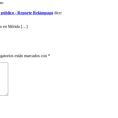
da»
n público - Reporte Relámpago
dice:
ejo en Mérida […]
gatorios están marcados con
*