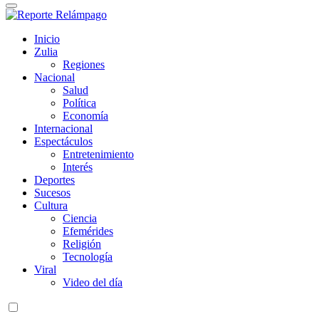
Reporte Relámpago
Claridad y rigor en cada noticia
Inicio
Zulia
Regiones
Nacional
Salud
Política
Economía
Internacional
Espectáculos
Entretenimiento
Interés
Deportes
Sucesos
Cultura
Ciencia
Efemérides
Religión
Tecnología
Viral
Video del día