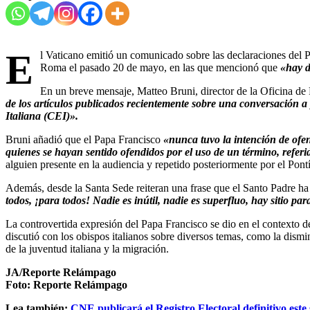
E
l Vaticano emitió un comunicado sobre las declaraciones del 
Roma el pasado 20 de mayo, en las que mencionó que
«hay d
En un breve mensaje, Matteo Bruni, director de la Oficina de
de los artículos publicados recientemente sobre una conversación a
Italiana (CEI)».
Bruni añadió que el Papa Francisco
«nunca tuvo la intención de ofe
quienes se hayan sentido ofendidos por el uso de un término, referi
alguien presente en la audiencia y repetido posteriormente por el Pontí
Además, desde la Santa Sede reiteran una frase que el Santo Padre h
todos, ¡para todos! Nadie es inútil, nadie es superfluo, hay sitio pa
La controvertida expresión del Papa Francisco se dio en el contexto 
discutió con los obispos italianos sobre diversos temas, como la dismi
de la juventud italiana y la migración.
JA/Reporte Relámpago
Foto: Reporte Relámpago
Lea también:
CNE publicará el Registro Electoral definitivo este