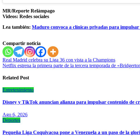
MR/Reporte Relámpago
Videos: Redes sociales
Lea también:
Maduro convoca a clínicas privadas para impulsar 
Compartir noticia
Navegación
Real Madrid celebra su Liga 36 con vista a la Champions
Netflix estrena la primera parte de la tercera temporada de «Bridgerto
de
entradas
Related Post
Entretenimiento
Disney y TikTok anuncian alianza para impulsar contenido de c
Ago 6, 2026
Deportes
‎Pequeña Liga Coquivacoa pone a Venezuela a un paso de la glor