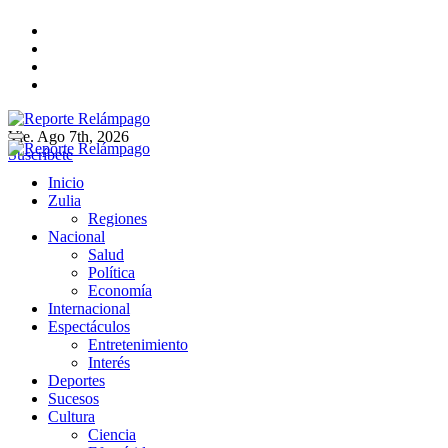
Ir
al
contenido
Vie. Ago 7th, 2026
Reporte Relámpago
Claridad y rigor en cada noticia
Suscríbete
Reporte Relámpago
Claridad y rigor en cada noticia
Inicio
Zulia
Regiones
Nacional
Salud
Política
Economía
Internacional
Espectáculos
Entretenimiento
Interés
Deportes
Sucesos
Cultura
Ciencia