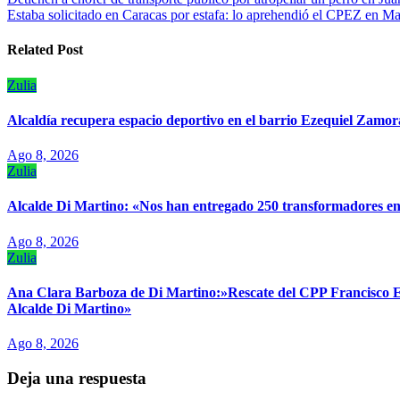
Navegación
Estaba solicitado en Caracas por estafa: lo aprehendió el CPEZ en M
de
entradas
Related Post
Zulia
‎Alcaldía recupera espacio deportivo en el barrio Ezequiel Zamor
Ago 8, 2026
Zulia
Alcalde Di Martino: «Nos han entregado 250 transformadores en 
Ago 8, 2026
Zulia
Ana Clara Barboza de Di Martino:»Rescate del CPP Francisco E.
Alcalde Di Martino»
Ago 8, 2026
Deja una respuesta