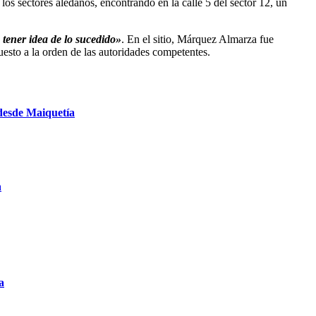
los sectores aledaños, encontrando en la calle 5 del sector 12, un
tener idea de lo sucedido»
. En el sitio, Márquez Almarza fue
uesto a la orden de las autoridades competentes.
 desde Maiquetía
a
a