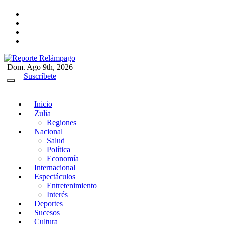
Ir
al
contenido
Dom. Ago 9th, 2026
Reporte Relámpago
Claridad y rigor en cada noticia
Suscríbete
Inicio
Zulia
Regiones
Nacional
Salud
Política
Economía
Internacional
Espectáculos
Entretenimiento
Interés
Deportes
Sucesos
Cultura