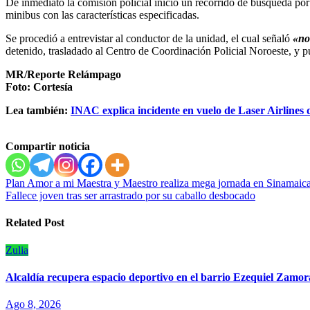
De inmediato la comisión policial inició un recorrido de búsqueda por 
minibus con las características especificadas.
Se procedió a entrevistar al conductor de la unidad, el cual señaló
«no 
detenido, trasladado al Centro de Coordinación Policial Noroeste, y p
MR/Reporte Relámpago
Foto: Cortesía
Lea también:
INAC explica incidente en vuelo de Laser Airlines
Compartir noticia
Navegación
Plan Amor a mi Maestra y Maestro realiza mega jornada en Sinamaic
Fallece joven tras ser arrastrado por su caballo desbocado
de
entradas
Related Post
Zulia
‎Alcaldía recupera espacio deportivo en el barrio Ezequiel Zamor
Ago 8, 2026