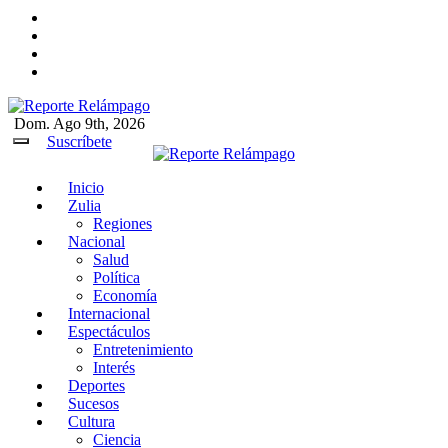
Ir
al
contenido
Dom. Ago 9th, 2026
Reporte Relámpago
Claridad y rigor en cada noticia
Suscríbete
Inicio
Reporte Relámpago
Claridad y rigor en cada
Zulia
noticia
Regiones
Nacional
Salud
Política
Economía
Internacional
Espectáculos
Entretenimiento
Interés
Deportes
Sucesos
Cultura
Ciencia