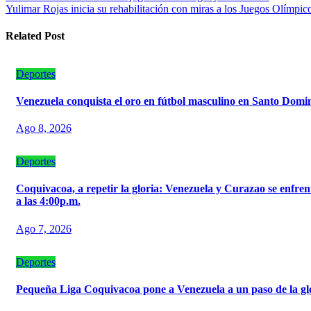
Yulimar Rojas inicia su rehabilitación con miras a los Juegos Olímpi
de
entradas
Related Post
Deportes
Venezuela conquista el oro en fútbol masculino en Santo Domi
Ago 8, 2026
Deportes
‎Coquivacoa, a repetir la gloria: Venezuela y Curazao se enfren
a las 4:00p.m.
Ago 7, 2026
Deportes
‎Pequeña Liga Coquivacoa pone a Venezuela a un paso de la gl