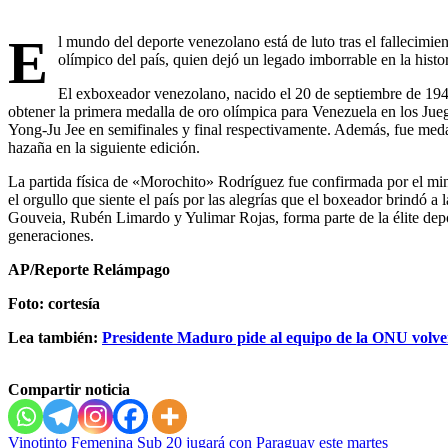
E
l mundo del deporte venezolano está de luto tras el fallecimi
olímpico del país, quien dejó un legado imborrable en la histo
El exboxeador venezolano, nacido el 20 de septiembre de 1945
obtener la primera medalla de oro olímpica para Venezuela en los Ju
Yong-Ju Jee en semifinales y final respectivamente. Además, fue meda
hazaña en la siguiente edición.
La partida física de «Morochito» Rodríguez fue confirmada por el mi
el orgullo que siente el país por las alegrías que el boxeador brindó a
Gouveia, Rubén Limardo y Yulimar Rojas, forma parte de la élite depo
generaciones.
AP/Reporte Relámpago
Foto: cortesía
Lea también:
Presidente Maduro pide al equipo de la ONU volver
Compartir noticia
Navegación
Vinotinto Femenina Sub 20 jugará con Paraguay este martes