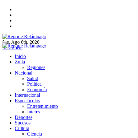
Ir
al
contenido
Jue. Ago 6th, 2026
Reporte Relámpago
Claridad y rigor en cada noticia
Suscríbete
Reporte Relámpago
Claridad y rigor en cada noticia
Inicio
Zulia
Regiones
Nacional
Salud
Política
Economía
Internacional
Espectáculos
Entretenimiento
Interés
Deportes
Sucesos
Cultura
Ciencia