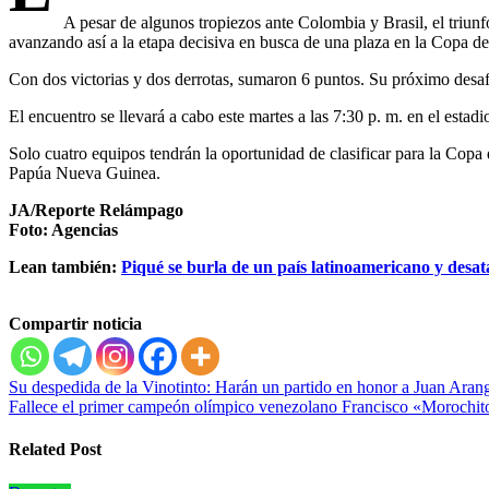
A pesar de algunos tropiezos ante Colombia y Brasil, el triunfo 
avanzando así a la etapa decisiva en busca de una plaza en la Copa d
Con dos victorias y dos derrotas, sumaron 6 puntos. Su próximo desafí
El encuentro se llevará a cabo este martes a las 7:30 p. m. en el est
Solo cuatro equipos tendrán la oportunidad de clasificar para la Cop
Papúa Nueva Guinea.
JA/Reporte Relámpago
Foto: Agencias
Lean también:
Piqué se burla de un país latinoamericano y desa
Compartir noticia
Navegación
Su despedida de la Vinotinto: Harán un partido en honor a Juan Aran
Fallece el primer campeón olímpico venezolano Francisco «Morochi
de
entradas
Related Post