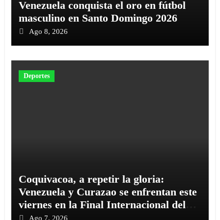
Venezuela conquista el oro en fútbol
masculino en Santo Domingo 2026
Ago 8, 2026
Deportes
‎Coquivacoa, a repetir la gloria:
Venezuela y Curazao se enfrentan este
viernes en la Final Internacional del
Mundial Senior a las 4:00p.m.
Ago 7, 2026