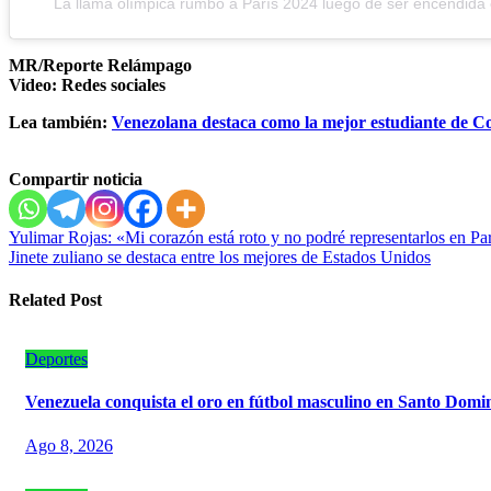
La llama olímpica rumbo a París 2024 luego de ser encendida
MR/Reporte Relámpago
Video: Redes sociales
Lea también:
Venezolana destaca como la mejor estudiante de Co
Compartir noticia
Navegación
Yulimar Rojas: «Mi corazón está roto y no podré representarlos en Pa
Jinete zuliano se destaca entre los mejores de Estados Unidos
de
entradas
Related Post
Deportes
Venezuela conquista el oro en fútbol masculino en Santo Domi
Ago 8, 2026