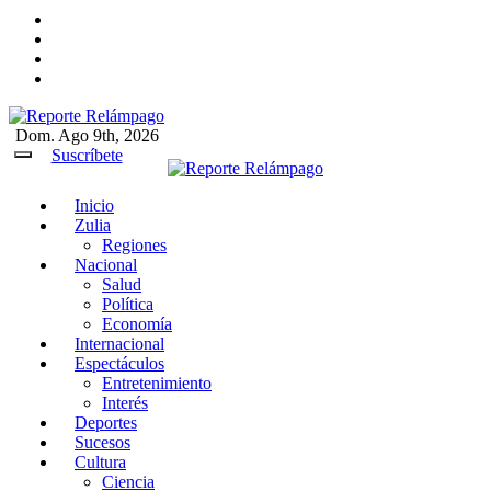
Ir
al
contenido
Dom. Ago 9th, 2026
Reporte Relámpago
Claridad y rigor en cada noticia
Suscríbete
Inicio
Reporte Relámpago
Claridad y rigor en cada
Zulia
noticia
Regiones
Nacional
Salud
Política
Economía
Internacional
Espectáculos
Entretenimiento
Interés
Deportes
Sucesos
Cultura
Ciencia