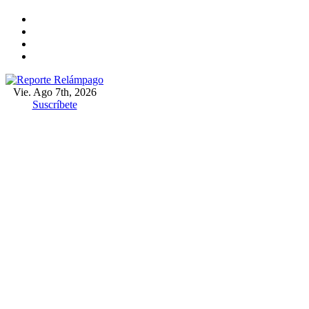
Ir
al
contenido
Vie. Ago 7th, 2026
Reporte Relámpago
Claridad y rigor en cada noticia
Suscríbete