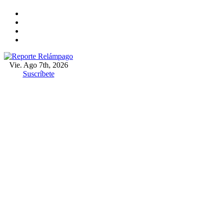
Ir
al
contenido
Vie. Ago 7th, 2026
Reporte Relámpago
Claridad y rigor en cada noticia
Suscríbete