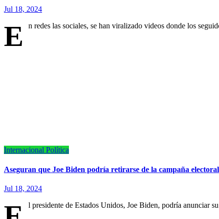
Jul 18, 2024
E
n redes las sociales, se han viralizado videos donde los segu
Internacional
Política
Aseguran que Joe Biden podría retirarse de la campaña electoral
Jul 18, 2024
E
l presidente de Estados Unidos, Joe Biden, podría anunciar su 