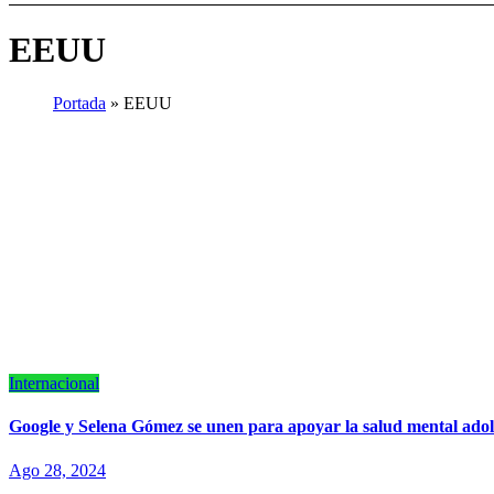
EEUU
Portada
»
EEUU
Internacional
Google y Selena Gómez se unen para apoyar la salud mental ado
Ago 28, 2024