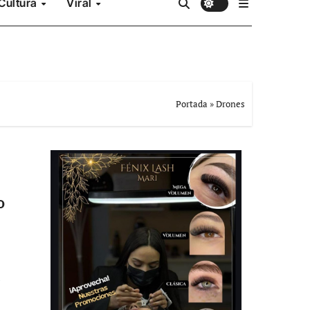
Cultura
Viral
Portada
»
Drones
o
a