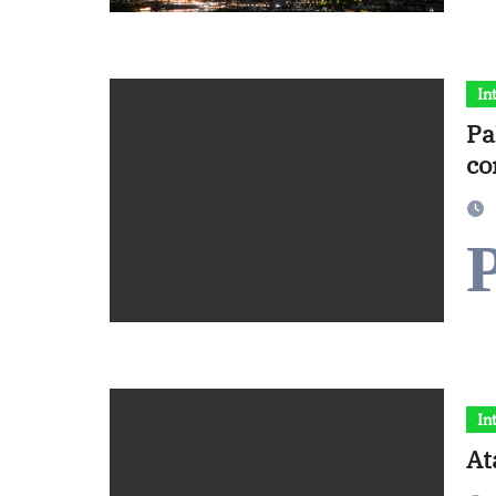
In
Pa
co
In
At