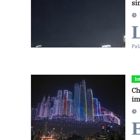
si
Pal
In
Ch
im