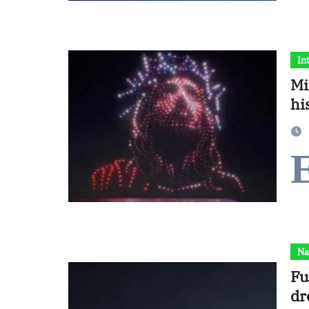
In
Mi
hi
Na
Fu
dr