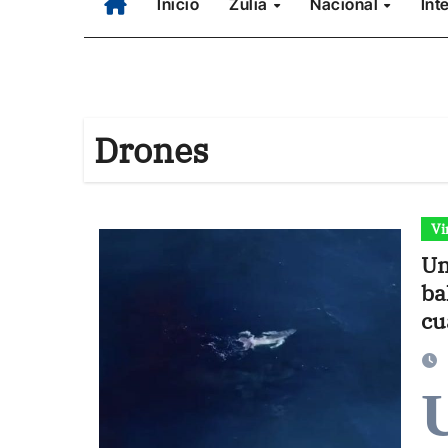
Inicio
Zulia
Nacional
Int
Drones
Vi
Un
ba
cu