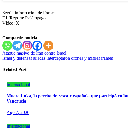
Según información de Forbes.
DL/Reporte Relámpago
Vídeo: X
Compartir noticia
Navegación
Ataque masivo de Irán contra Israel
Israel y defensas aliadas interceptaron drones y misiles iraníes
de
entradas
Related Post
Internacional
Muere Luka, la perrita de rescate española que participó en bu
Venezuela
Ago 7, 2026
Internacional