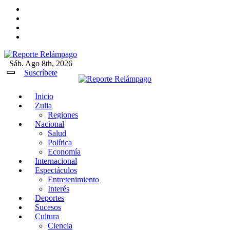
Ir
al
contenido
Sáb. Ago 8th, 2026
Reporte Relámpago
Claridad y rigor en cada noticia
Suscríbete
Inicio
Reporte Relámpago
Claridad y rigor en cada
Zulia
noticia
Regiones
Nacional
Salud
Política
Economía
Internacional
Espectáculos
Entretenimiento
Interés
Deportes
Sucesos
Cultura
Ciencia