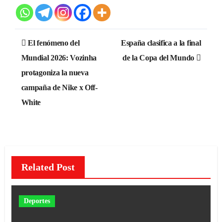
Navegación
El fenómeno del
España clasifica a la final
de
Mundial 2026: Vozinha
de la Copa del Mundo
protagoniza la nueva
entradas
campaña de Nike x Off-
White
Related Post
Deportes