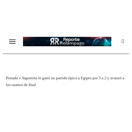
Ir
al
contenido
Portada
»
Argentina le ganó un partido épico a Egipto por 3 a 2 y avanzó a
los cuartos de final