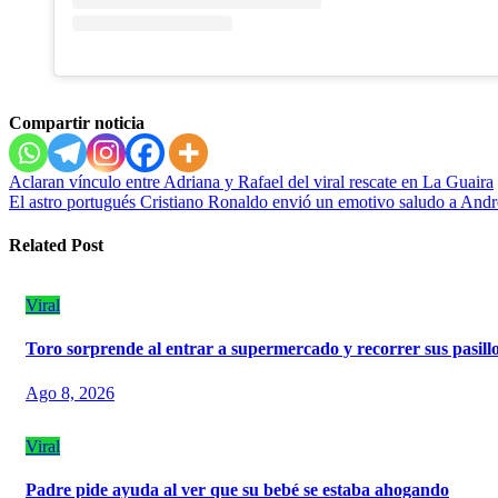
Compartir noticia
Navegación
Aclaran vínculo entre Adriana y Rafael del viral rescate en La Guaira
El astro portugués Cristiano Ronaldo envió un emotivo saludo a Andr
de
entradas
Related Post
Viral
Toro sorprende al entrar a supermercado y recorrer sus pasill
Ago 8, 2026
Viral
Padre pide ayuda al ver que su bebé se estaba ahogando