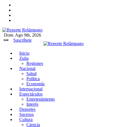
Ir
al
contenido
Dom. Ago 9th, 2026
Reporte Relámpago
Claridad y rigor en cada noticia
Suscríbete
Inicio
Reporte Relámpago
Claridad y rigor en cada
Zulia
noticia
Regiones
Nacional
Salud
Política
Economía
Internacional
Espectáculos
Entretenimiento
Interés
Deportes
Sucesos
Cultura
Ciencia