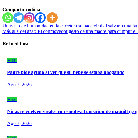
Compartir noticia
Navegación
Un gesto de humanidad en la carretera se hace viral al salvar a una fam
Más allá del azar: El conmovedor gesto de una madre para cumplir el 
de
entradas
Related Post
Viral
Padre pide ayuda al ver que su bebé se estaba ahogando
Ago 7, 2026
Viral
Niñas se vuelven virales con emotiva transición de maquillaje q
Ago 7, 2026