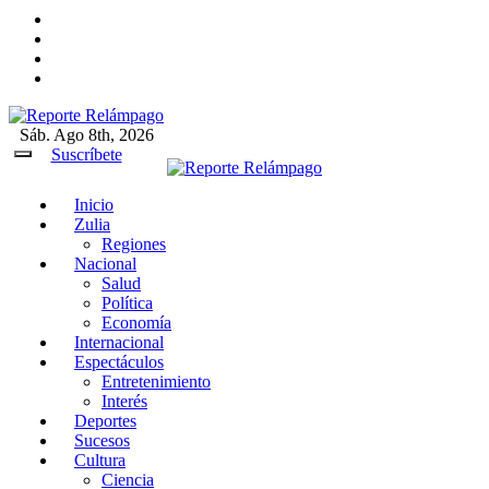
Ir
al
contenido
Sáb. Ago 8th, 2026
Reporte Relámpago
Claridad y rigor en cada noticia
Suscríbete
Inicio
Reporte Relámpago
Claridad y rigor en cada
Zulia
noticia
Regiones
Nacional
Salud
Política
Economía
Internacional
Espectáculos
Entretenimiento
Interés
Deportes
Sucesos
Cultura
Ciencia