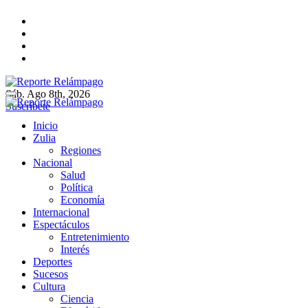
Ir
al
contenido
Sáb. Ago 8th, 2026
Reporte Relámpago
Claridad y rigor en cada noticia
Suscríbete
Reporte Relámpago
Claridad y rigor en cada noticia
Inicio
Zulia
Regiones
Nacional
Salud
Política
Economía
Internacional
Espectáculos
Entretenimiento
Interés
Deportes
Sucesos
Cultura
Ciencia