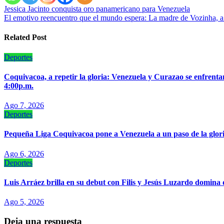
Navegación
Jessica Jacinto conquista oro panamericano para Venezuela
El emotivo reencuentro que el mundo espera: La madre de Vozinha, a 
de
entradas
Related Post
Deportes
‎Coquivacoa, a repetir la gloria: Venezuela y Curazao se enfrentan
4:00p.m.
Ago 7, 2026
Deportes
‎Pequeña Liga Coquivacoa pone a Venezuela a un paso de la glor
Ago 6, 2026
Deportes
Luis Arráez brilla en su debut con Filis y Jesús Luzardo domina 
Ago 5, 2026
Deja una respuesta