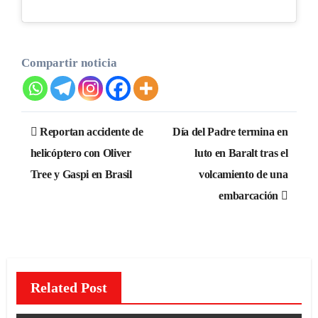
Compartir noticia
Navegación
Reportan accidente de
Día del Padre termina en
de
helicóptero con Oliver
luto en Baralt tras el
Tree y Gaspi en Brasil
volcamiento de una
entradas
embarcación
Related Post