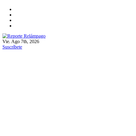
Ir
al
contenido
Vie. Ago 7th, 2026
Reporte Relámpago
Claridad y rigor en cada noticia
Suscríbete