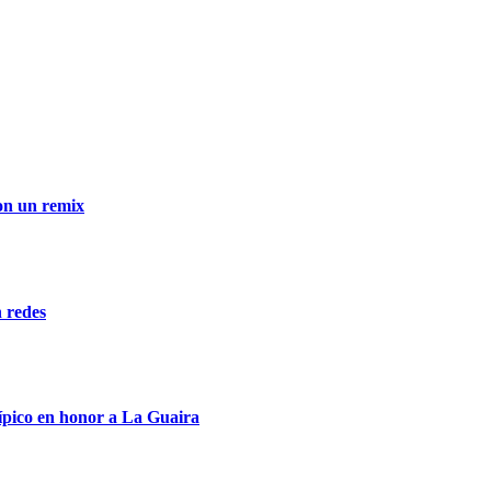
con un remix
n redes
típico en honor a La Guaira