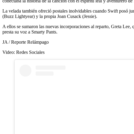
conectaba la historia de la canción con el espíritu leal y aventurero de 
La velada también ofreció postales inolvidables cuando Swift posó ju
(Buzz Lightyear) y la propia Joan Cusack (Jessie).
A ellos se sumaron las nuevas incorporaciones al reparto, Greta Lee,
presta su voz a Smarty Pants.
JA / Reporte Relámpago
Video: Redes Sociales