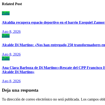
entradas
Related Post
Zulia
‎Alcaldía recupera espacio deportivo en el barrio Ezequiel Zamor
Ago 8, 2026
Zulia
Alcalde Di Martino: «Nos han entregado 250 transformadores en 
Ago 8, 2026
Zulia
Ana Clara Barboza de Di Martino:»Rescate del CPP Francisco E.
Alcalde Di Martino»
Ago 8, 2026
Deja una respuesta
Tu dirección de correo electrónico no será publicada.
Los campos obli