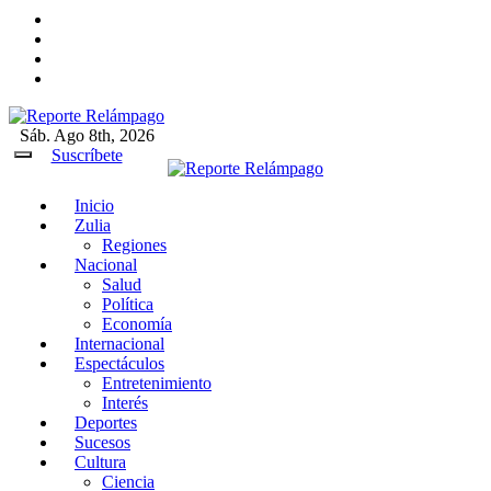
Ir
al
contenido
Sáb. Ago 8th, 2026
Reporte Relámpago
Claridad y rigor en cada noticia
Suscríbete
Inicio
Reporte Relámpago
Claridad y rigor en cada
Zulia
noticia
Regiones
Nacional
Salud
Política
Economía
Internacional
Espectáculos
Entretenimiento
Interés
Deportes
Sucesos
Cultura
Ciencia