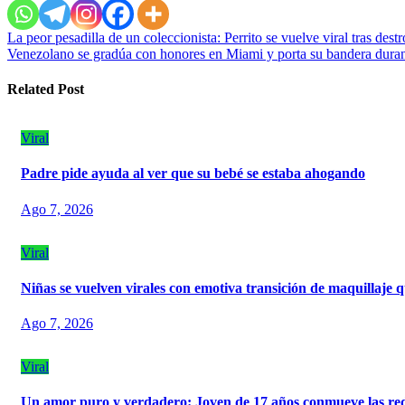
Navegación
La peor pesadilla de un coleccionista: Perrito se vuelve viral tras des
Venezolano se gradúa con honores en Miami y porta su bandera duran
de
entradas
Related Post
Viral
Padre pide ayuda al ver que su bebé se estaba ahogando
Ago 7, 2026
Viral
Niñas se vuelven virales con emotiva transición de maquillaje q
Ago 7, 2026
Viral
Un amor puro y verdadero: Joven de 17 años conmueve las rede