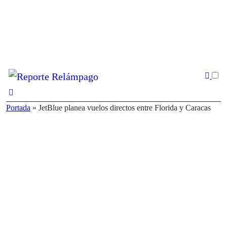
Ir
al
contenido
Portada
»
JetBlue planea vuelos directos entre Florida y Caracas