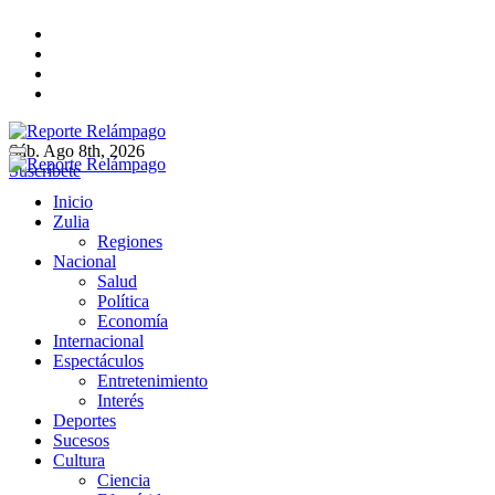
Ir
al
contenido
Sáb. Ago 8th, 2026
Reporte Relámpago
Claridad y rigor en cada noticia
Suscríbete
Reporte Relámpago
Claridad y rigor en cada noticia
Inicio
Zulia
Regiones
Nacional
Salud
Política
Economía
Internacional
Espectáculos
Entretenimiento
Interés
Deportes
Sucesos
Cultura
Ciencia