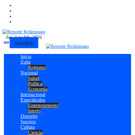
Ir
al
contenido
Jue. Ago 6th, 2026
Reporte Relámpago
Claridad y rigor en cada noticia
Suscríbete
Inicio
Reporte Relámpago
Claridad y rigor en cada
Zulia
noticia
Regiones
Nacional
Salud
Política
Economía
Internacional
Espectáculos
Entretenimiento
Interés
Deportes
Sucesos
Cultura
Ciencia