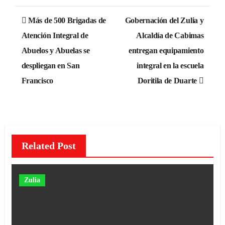
Navegación
Más de 500 Brigadas de
Gobernación del Zulia y
de
Atención Integral de
Alcaldía de Cabimas
Abuelos y Abuelas se
entregan equipamiento
entradas
despliegan en San
integral en la escuela
Francisco
Doritila de Duarte
Related Post
Zulia