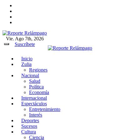
Ir
al
contenido
Vie. Ago 7th, 2026
Reporte Relámpago
Claridad y rigor en cada noticia
Suscríbete
Inicio
Reporte Relámpago
Claridad y rigor en cada
Zulia
noticia
Regiones
Nacional
Salud
Política
Economía
Internacional
Espectáculos
Entretenimiento
Interés
Deportes
Sucesos
Cultura
Ciencia