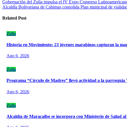
Navegación
Gobernación del Zulia impulsa el IV Expo Congreso Latinoamericano
Alcaldía Bolivariana de Cabimas consolida Plan municipal de vialidad
de
entradas
Related Post
Zulia
Historia en Movimiento: 23 jóvenes marabinos capturan la mag
Ago 6, 2026
Zulia
Programa “Circulo de Madres” llevó actividad a la parroquia
Ago 6, 2026
Zulia
Alcaldía de Maracaibo se incorpora con Ministerio de Salud al