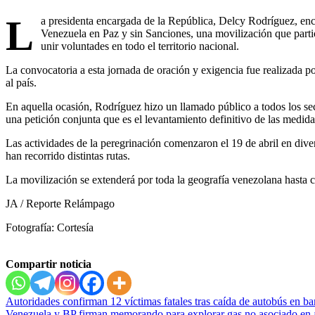
L
a presidenta encargada de la República, Delcy Rodríguez, en
Venezuela en Paz y sin Sanciones, una movilización que part
unir voluntades en todo el territorio nacional.
La convocatoria a esta jornada de oración y exigencia fue realizada po
al país.
En aquella ocasión, Rodríguez hizo un llamado público a todos los sect
una petición conjunta que es el levantamiento definitivo de las medidas
Las actividades de la peregrinación comenzaron el 19 de abril en diver
han recorrido distintas rutas.
La movilización se extenderá por toda la geografía venezolana hasta c
JA / Reporte Relámpago
Fotografía: Cortesía
Compartir noticia
Navegación
Autoridades confirman 12 víctimas fatales tras caída de autobús en b
Venezuela y BP firman memorando para explorar gas no asociado en 