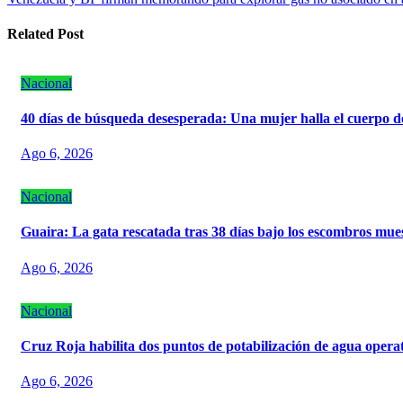
de
entradas
Related Post
Nacional
40 días de búsqueda desesperada: Una mujer halla el cuerpo d
Ago 6, 2026
Nacional
Guaira: La gata rescatada tras 38 días bajo los escombros mue
Ago 6, 2026
Nacional
Cruz Roja habilita dos puntos de potabilización de agua opera
Ago 6, 2026