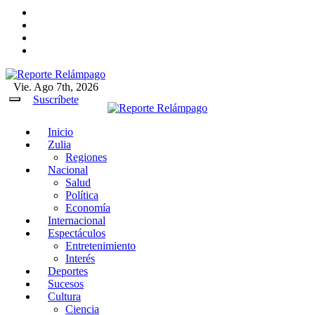
Ir
al
contenido
Vie. Ago 7th, 2026
Reporte Relámpago
Claridad y rigor en cada noticia
Suscríbete
Inicio
Reporte Relámpago
Claridad y rigor en cada noticia
Zulia
Regiones
Nacional
Salud
Política
Economía
Internacional
Espectáculos
Entretenimiento
Interés
Deportes
Sucesos
Cultura
Ciencia