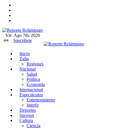
Ir
al
contenido
Vie. Ago 7th, 2026
Reporte Relámpago
Claridad y rigor en cada noticia
Suscríbete
Inicio
Reporte Relámpago
Claridad y rigor en cada
Zulia
noticia
Regiones
Nacional
Salud
Política
Economía
Internacional
Espectáculos
Entretenimiento
Interés
Deportes
Sucesos
Cultura
Ciencia