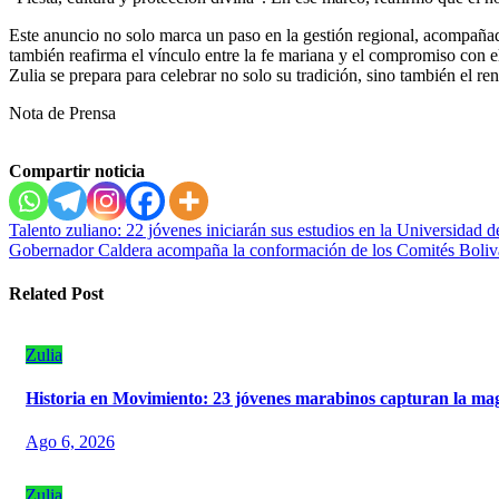
Este anuncio no solo marca un paso en la gestión regional, acompaña
también reafirma el vínculo entre la fe mariana y el compromiso con el
Zulia se prepara para celebrar no solo su tradición, sino también el re
Nota de Prensa
Compartir noticia
Navegación
Talento zuliano: 22 jóvenes iniciarán sus estudios en la Universida
Gobernador Caldera acompaña la conformación de los Comités Boliva
de
entradas
Related Post
Zulia
Historia en Movimiento: 23 jóvenes marabinos capturan la mag
Ago 6, 2026
Zulia