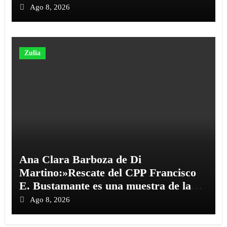
Ago 8, 2026
Zulia
Ana Clara Barboza de Di
Martino:»Rescate del CPP Francisco
E. Bustamante es una muestra de la
gestión humanista del Alcalde Di
Ago 8, 2026
Martino»