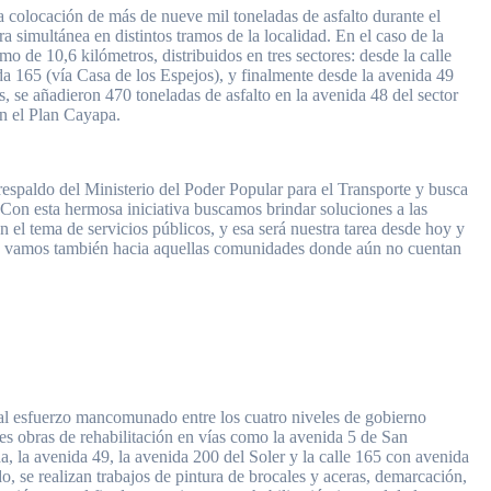
a colocación de más de nueve mil toneladas de asfalto durante el
a simultánea en distintos tramos de la localidad. En el caso de la
o de 10,6 kilómetros, distribuidos en tres sectores: desde la calle
a 165 (vía Casa de los Espejos), y finalmente desde la avenida 49
s, se añadieron 470 toneladas de asfalto en la avenida 48 del sector
en el Plan Cayapa.
respaldo del Ministerio del Poder Popular para el Transporte y busca
 “Con esta hermosa iniciativa buscamos brindar soluciones a las
 el tema de servicios públicos, y esa será nuestra tarea desde hoy y
pero vamos también hacia aquellas comunidades donde aún no cuentan
 al esfuerzo mancomunado entre los cuatro niveles de gobierno
tes obras de rehabilitación en vías como la avenida 5 de San
, la avenida 49, la avenida 200 del Soler y la calle 165 con avenida
, se realizan trabajos de pintura de brocales y aceras, demarcación,