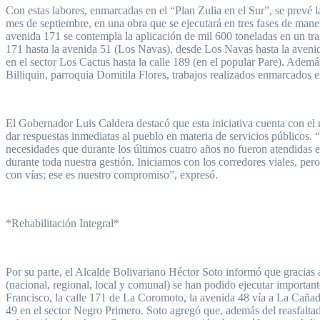
Con estas labores, enmarcadas en el “Plan Zulia en el Sur”, se prevé l
mes de septiembre, en una obra que se ejecutará en tres fases de maner
avenida 171 se contempla la aplicación de mil 600 toneladas en un tram
171 hasta la avenida 51 (Los Navas), desde Los Navas hasta la avenid
en el sector Los Cactus hasta la calle 189 (en el popular Pare). Ademá
Billiquin, parroquia Domitila Flores, trabajos realizados enmarcados 
El Gobernador Luis Caldera destacó que esta iniciativa cuenta con el 
dar respuestas inmediatas al pueblo en materia de servicios públicos.
necesidades que durante los últimos cuatro años no fueron atendidas en
durante toda nuestra gestión. Iniciamos con los corredores viales, 
con vías; ese es nuestro compromiso”, expresó.
*Rehabilitación Integral*
Por su parte, el Alcalde Bolivariano Héctor Soto informó que gracias
(nacional, regional, local y comunal) se han podido ejecutar importan
Francisco, la calle 171 de La Coromoto, la avenida 48 vía a La Cañada
49 en el sector Negro Primero. Soto agregó que, además del reasfaltado