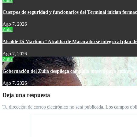
Zulia
Cuerpos de seguridad y funcionarios del Terminal inician formac
Ago 7, 2026
Zulia
Alcalde Di Martino: “Alcaldía de Maracaibo se integra al plan de
Ago 7, 2026
Zulia
Gobernación del Zulia despliega campaña masiva para aplicar 40
Ago 7, 2026
Deja una respuesta
Tu dirección de correo electrónico no será publicada.
Los campos obli