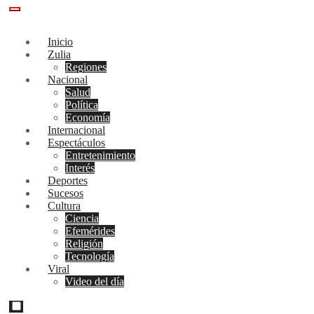
Inicio
Zulia
Regiones
Nacional
Salud
Política
Economía
Internacional
Espectáculos
Entretenimiento
Interés
Deportes
Sucesos
Cultura
Ciencia
Efemérides
Religión
Tecnología
Viral
Video del día