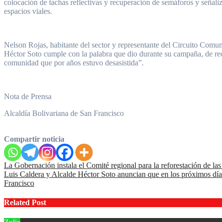
colocación de tachas reflectivas y recuperación de semáforos y señaliza
espacios viales.
Nelson Rojas, habitante del sector y representante del Circuito Comun
Héctor Soto cumple con la palabra que dio durante su campaña, de recu
comunidad que por años estuvo desasistida”.
Nota de Prensa
Alcaldía Bolivariana de San Francisco
Compartir noticia
Navegación
La Gobernación instala el Comité regional para la reforestación de las
Luis Caldera y Alcalde Héctor Soto anuncian que en los próximos días 
de
Francisco
entradas
Related Post