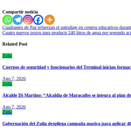
Compartir noticia
Navegación
Cuadrantes de Paz refuerzan el patrullaje en centros educativos duran
Cuatro nuevos pozos para producir 240 litros de agua por segundo ac
de
entradas
Related Post
Zulia
Cuerpos de seguridad y funcionarios del Terminal inician formac
Ago 7, 2026
Zulia
Alcalde Di Martino: “Alcaldía de Maracaibo se integra al plan de
Ago 7, 2026
Zulia
Gobernación del Zulia despliega campaña masiva para aplicar 40