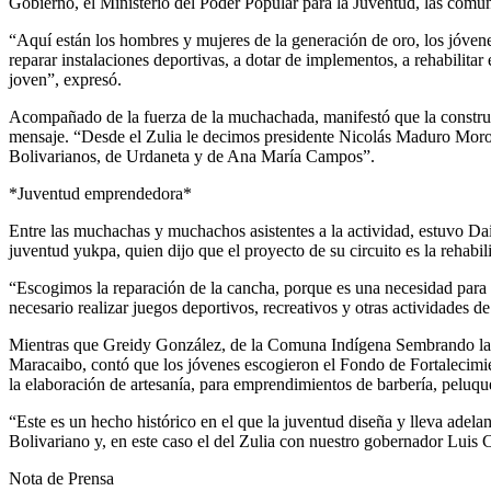
Gobierno, el Ministerio del Poder Popular para la Juventud, las comu
“Aquí están los hombres y mujeres de la generación de oro, los jóvene
reparar instalaciones deportivas, a dotar de implementos, a rehabilitar
joven”, expresó.
Acompañado de la fuerza de la muchachada, manifestó que la construcc
mensaje. “Desde el Zulia le decimos presidente Nicolás Maduro Moros 
Bolivarianos, de Urdaneta y de Ana María Campos”.
*Juventud emprendedora*
Entre las muchachas y muchachos asistentes a la actividad, estuvo Dais
juventud yukpa, quien dijo que el proyecto de su circuito es la rehabil
“Escogimos la reparación de la cancha, porque es una necesidad para
necesario realizar juegos deportivos, recreativos y otras actividades de
Mientras que Greidy González, de la Comuna Indígena Sembrando la 
Maracaibo, contó que los jóvenes escogieron el Fondo de Fortalecimi
la elaboración de artesanía, para emprendimientos de barbería, peluquer
“Este es un hecho histórico en el que la juventud diseña y lleva adela
Bolivariano y, en este caso el del Zulia con nuestro gobernador Luis C
Nota de Prensa