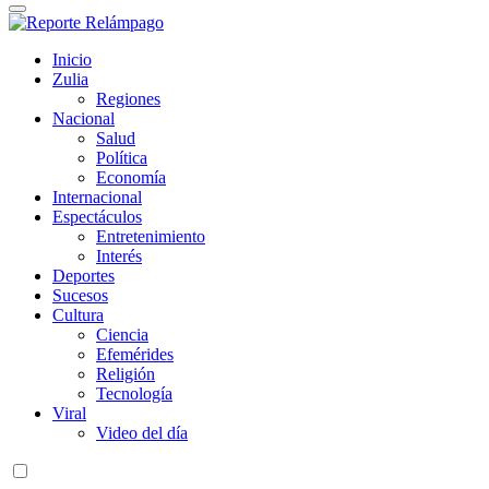
Reporte Relámpago
Claridad y rigor en cada noticia
Inicio
Zulia
Regiones
Nacional
Salud
Política
Economía
Internacional
Espectáculos
Entretenimiento
Interés
Deportes
Sucesos
Cultura
Ciencia
Efemérides
Religión
Tecnología
Viral
Video del día