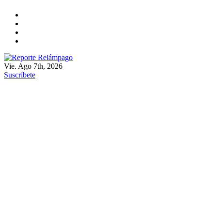
Ir
al
contenido
Vie. Ago 7th, 2026
Reporte Relámpago
Claridad y rigor en cada noticia
Suscríbete