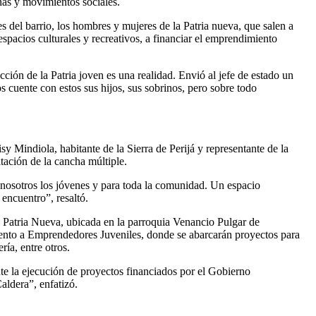
nas y movimientos sociales.
s del barrio, los hombres y mujeres de la Patria nueva, que salen a
 espacios culturales y recreativos, a financiar el emprendimiento
ión de la Patria joven es una realidad. Envió al jefe de estado un
cuente con estos sus hijos, sus sobrinos, pero sobre todo
y Mindiola, habitante de la Sierra de Perijá y representante de la
itación de la cancha múltiple.
 nosotros los jóvenes y para toda la comunidad. Un espacio
 encuentro”, resaltó.
Patria Nueva, ubicada en la parroquia Venancio Pulgar de
ento a Emprendedores Juveniles, donde se abarcarán proyectos para
ía, entre otros.
nte la ejecución de proyectos financiados por el Gobierno
aldera”, enfatizó.