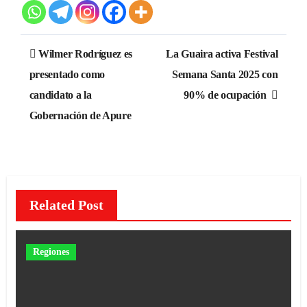
Navegación
Wilmer Rodríguez es
La Guaira activa Festival
de
presentado como
Semana Santa 2025 con
candidato a la
90% de ocupación
entradas
Gobernación de Apure
Related Post
Regiones