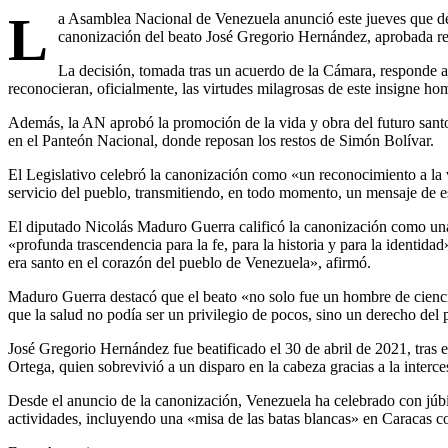
L
a Asamblea Nacional de Venezuela anunció este jueves que decl
canonización del beato José Gregorio Hernández, aprobada re
La decisión, tomada tras un acuerdo de la Cámara, responde 
reconocieran, oficialmente, las virtudes milagrosas de este insigne ho
Además, la AN aprobó la promoción de la vida y obra del futuro santo
en el Panteón Nacional, donde reposan los restos de Simón Bolívar.
El Legislativo celebró la canonización como «un reconocimiento a la v
servicio del pueblo, transmitiendo, en todo momento, un mensaje de 
El diputado Nicolás Maduro Guerra calificó la canonización como una
«profunda trascendencia para la fe, para la historia y para la identid
era santo en el corazón del pueblo de Venezuela», afirmó.
Maduro Guerra destacó que el beato «no solo fue un hombre de cienci
que la salud no podía ser un privilegio de pocos, sino un derecho del 
José Gregorio Hernández fue beatificado el 30 de abril de 2021, tras
Ortega, quien sobrevivió a un disparo en la cabeza gracias a la interce
Desde el anuncio de la canonización, Venezuela ha celebrado con júbil
actividades, incluyendo una «misa de las batas blancas» en Caracas c