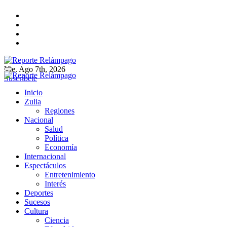
Ir
al
contenido
Vie. Ago 7th, 2026
Reporte Relámpago
Claridad y rigor en cada noticia
Suscríbete
Reporte Relámpago
Claridad y rigor en cada noticia
Inicio
Zulia
Regiones
Nacional
Salud
Política
Economía
Internacional
Espectáculos
Entretenimiento
Interés
Deportes
Sucesos
Cultura
Ciencia