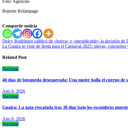
Foto: Agencias
Reporte Relámpago
Compartir noticia
Navegación
Delcy Rodríguez calificó de «lesiva» e «inexplicable» la decisión de 
La Guaira se viste de fiesta para el Carnaval 2025: playas, conciertos
de
entradas
Related Post
Nacional
40 días de búsqueda desesperada: Una mujer halla el cuerpo de 
Ago 6, 2026
Nacional
Guaira: La gata rescatada tras 38 días bajo los escombros muest
Ago 6, 2026
Nacional